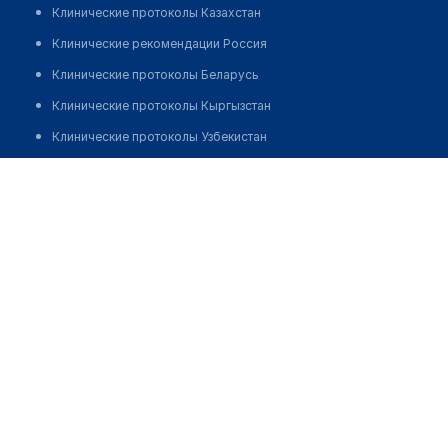
Клинические протоколы Казахстан
Клинические рекомендации Россия
Клинические протоколы Беларусь
Клинические протоколы Кыргызстан
Клинические протоколы Узбекистан
Клинические протоколы диагностики и лечения
Оптика "СЕРВИС" на Валиханова 17
Обзоры мировой медицинской периодики
Позвонить
Заболевания: обзорные статьи
Новости здравоохранения
Медикаменты
Лабораторные показатели
Медицинские термины
Мобильные приложения
клиникам
МИС для клиники