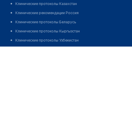
Клинические протоколы Казахстан
Клинические рекомендации Россия
Клинические протоколы Беларусь
Клинические протоколы Кыргызстан
Клинические протоколы Узбекистан
Клинические протоколы диагностики и лечения
Аптека №16 "БЕЛФАРМАЦИЯ"
Обзоры мировой медицинской периодики
Позвонить
Заболевания: обзорные статьи
Новости здравоохранения
Медикаменты
Лабораторные показатели
Медицинские термины
Мобильные приложения
клиникам
МИС для клиники