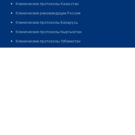
Клинические протоколы Казахстан
Клинические рекомендации Россия
Клинические протоколы Беларусь
Клинические протоколы Кыргызстан
Клинические протоколы Узбекистан
Клинические протоколы диагностики и лечения
Аптека №147 "ФАРМАЦИЯ"
Обзоры мировой медицинской периодики
Позвонить
Заболевания: обзорные статьи
Новости здравоохранения
Медикаменты
Лабораторные показатели
Медицинские термины
Мобильные приложения
клиникам
МИС для клиники