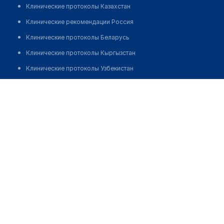
Клинические протоколы Казахстан
Клинические рекомендации Россия
Клинические протоколы Беларусь
Клинические протоколы Кыргызстан
Клинические протоколы Узбекистан
Клинические протоколы диагностики и лечения
Аптека "LEADER F"
Обзоры мировой медицинской периодики
Позвонить
Заболевания: обзорные статьи
Новости здравоохранения
Медикаменты
Лабораторные показатели
Медицинские термины
Мобильные приложения
клиникам
МИС для клиники