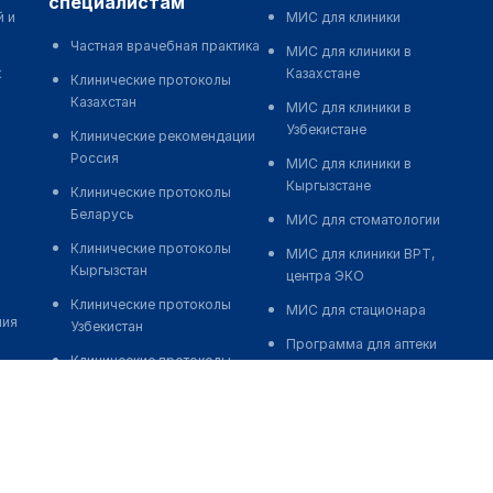
специалистам
й и
МИС для клиники
Частная врачебная практика
МИС для клиники в
к
Казахстане
Клинические протоколы
Казахстан
МИС для клиники в
Узбекистане
Клинические рекомендации
Россия
МИС для клиники в
Кыргызстане
Клинические протоколы
Беларусь
МИС для стоматологии
Клинические протоколы
МИС для клиники ВРТ,
Кыргызстан
центра ЭКО
Клинические протоколы
МИС для стационара
ния
Узбекистан
Программа для аптеки
Клинические протоколы
Автоматизация блока
диагностики и лечения
питания
Обзоры мировой
Реклама и продвижение
медицинской периодики
клиник
Заболевания: обзорные
Разработка сайта клиники