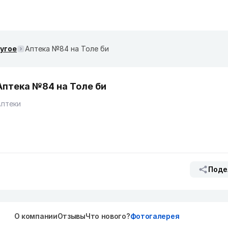
ругое
Аптека №84 на Толе би
Аптека №84 на Толе би
Аптеки
Поде
О компании
Отзывы
Что нового?
Фотогалерея