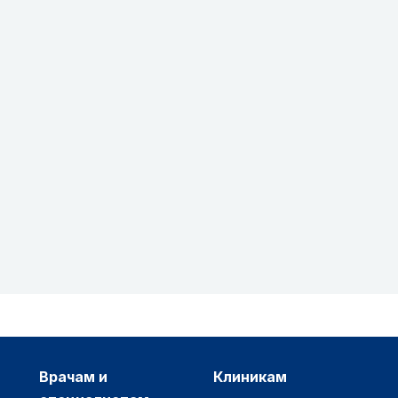
врачам и
клиникам