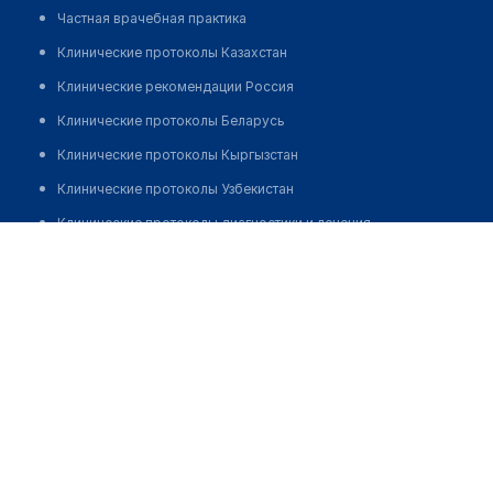
Частная врачебная практика
Клинические протоколы Казахстан
Клинические рекомендации Россия
Клинические протоколы Беларусь
Клинические протоколы Кыргызстан
Клинические протоколы Узбекистан
Клинические протоколы диагностики и лечения
Аптека "SAMANDAR SHOX FARM" на Универсаме
Обзоры мировой медицинской периодики
Позвонить
Заболевания: обзорные статьи
Новости здравоохранения
Медикаменты
Лабораторные показатели
Медицинские термины
Мобильные приложения
клиникам