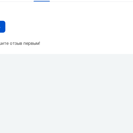
в
шите отзыв первым!