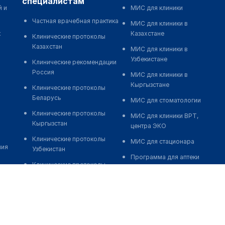
специалистам
й и
МИС для клиники
Частная врачебная практика
МИС для клиники в
к
Казахстане
Клинические протоколы
Казахстан
МИС для клиники в
Узбекистане
Клинические рекомендации
Россия
МИС для клиники в
Кыргызстане
Клинические протоколы
Беларусь
МИС для стоматологии
Клинические протоколы
МИС для клиники ВРТ,
Кыргызстан
центра ЭКО
Клинические протоколы
МИС для стационара
ния
Узбекистан
Программа для аптеки
Клинические протоколы
Автоматизация блока
диагностики и лечения
питания
Обзоры мировой
Реклама и продвижение
медицинской периодики
клиник
Заболевания: обзорные
Разработка сайта клиники