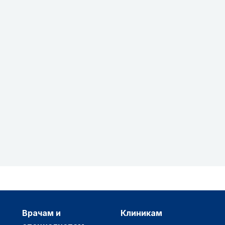
врачам и
клиникам