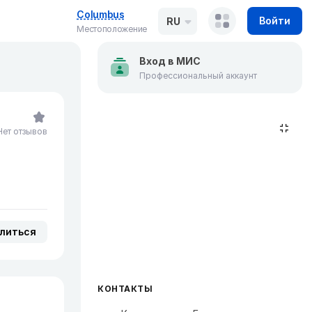
Columbus
Войти
RU
Местоположение
Вход в МИС
Профессиональный аккаунт
Нет отзывов
литься
КОНТАКТЫ