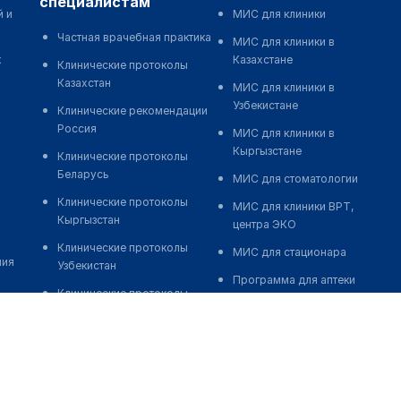
специалистам
й и
МИС для клиники
Частная врачебная практика
МИС для клиники в
к
Казахстане
Клинические протоколы
Казахстан
МИС для клиники в
Узбекистане
Клинические рекомендации
Россия
МИС для клиники в
Кыргызстане
Клинические протоколы
Беларусь
МИС для стоматологии
Клинические протоколы
МИС для клиники ВРТ,
Кыргызстан
центра ЭКО
Клинические протоколы
МИС для стационара
ния
Узбекистан
Программа для аптеки
Клинические протоколы
Автоматизация блока
диагностики и лечения
питания
Обзоры мировой
Реклама и продвижение
медицинской периодики
клиник
Заболевания: обзорные
Разработка сайта клиники