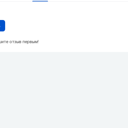
в
шите отзыв первым!