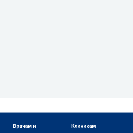
врачам и
клиникам