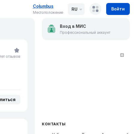
Columbus
Войти
RU
Местоположение
Вход в МИС
Профессиональный аккаунт
Нет отзывов
литься
КОНТАКТЫ