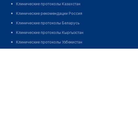
Клинические протоколы Казахстан
Клинические рекомендации Россия
Клинические протоколы Беларусь
Клинические протоколы Кыргызстан
Клинические протоколы Узбекистан
Клинические протоколы диагностики и лечения
Аптека на Бейсеуова 147Б
Обзоры мировой медицинской периодики
Позвонить
Заболевания: обзорные статьи
Новости здравоохранения
Медикаменты
Лабораторные показатели
Медицинские термины
Мобильные приложения
клиникам
МИС для клиники