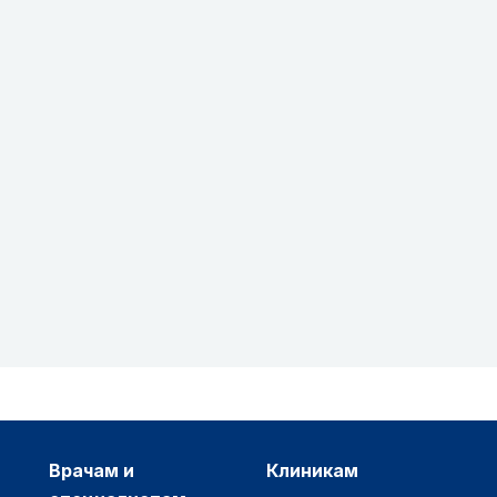
врачам и
клиникам