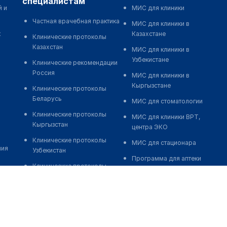
специалистам
й и
МИС для клиники
Частная врачебная практика
МИС для клиники в
к
Казахстане
Клинические протоколы
Казахстан
МИС для клиники в
Узбекистане
Клинические рекомендации
Россия
МИС для клиники в
Кыргызстане
Клинические протоколы
Беларусь
МИС для стоматологии
Клинические протоколы
МИС для клиники ВРТ,
Кыргызстан
центра ЭКО
Клинические протоколы
МИС для стационара
ния
Узбекистан
Программа для аптеки
Клинические протоколы
Автоматизация блока
диагностики и лечения
питания
Обзоры мировой
Реклама и продвижение
медицинской периодики
клиник
Заболевания: обзорные
Разработка сайта клиники