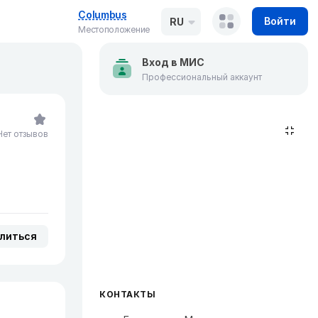
Columbus
Войти
RU
Местоположение
Вход в МИС
Профессиональный аккаунт
Нет отзывов
литься
КОНТАКТЫ