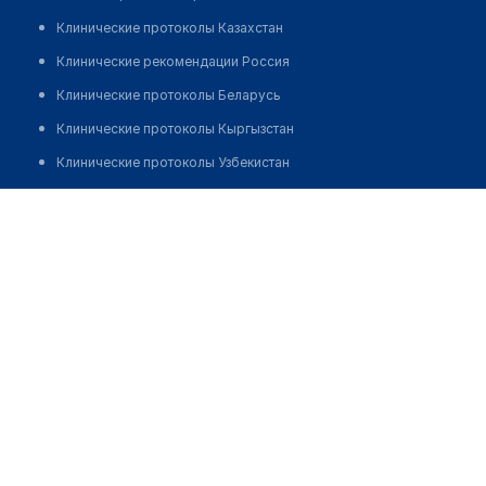
Клинические протоколы Казахстан
Клинические рекомендации Россия
Клинические протоколы Беларусь
Клинические протоколы Кыргызстан
Клинические протоколы Узбекистан
Клинические протоколы диагностики и лечения
Аптека на Ауэзова 40
Обзоры мировой медицинской периодики
Позвонить
Заболевания: обзорные статьи
Новости здравоохранения
Медикаменты
Лабораторные показатели
Медицинские термины
Мобильные приложения
клиникам