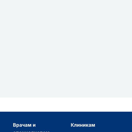
врачам и
клиникам