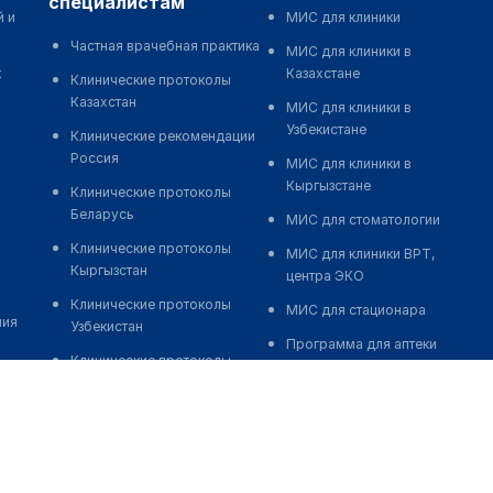
специалистам
й и
МИС для клиники
Частная врачебная практика
МИС для клиники в
к
Казахстане
Клинические протоколы
Казахстан
МИС для клиники в
Узбекистане
Клинические рекомендации
Россия
МИС для клиники в
Кыргызстане
Клинические протоколы
Беларусь
МИС для стоматологии
Клинические протоколы
МИС для клиники ВРТ,
Кыргызстан
центра ЭКО
Клинические протоколы
МИС для стационара
ния
Узбекистан
Программа для аптеки
Клинические протоколы
Автоматизация блока
диагностики и лечения
питания
Обзоры мировой
Реклама и продвижение
медицинской периодики
клиник
Заболевания: обзорные
Разработка сайта клиники