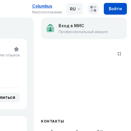
Columbus
Войти
RU
Местоположение
Вход в МИС
Профессиональный аккаунт
Нет отзывов
литься
КОНТАКТЫ