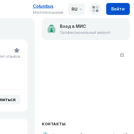
Columbus
Войти
RU
Местоположение
Вход в МИС
Профессиональный аккаунт
Нет отзывов
литься
КОНТАКТЫ