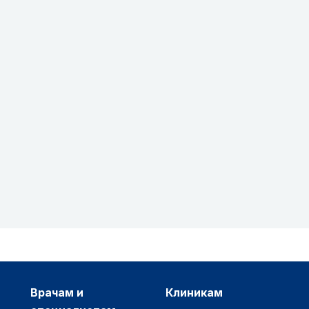
врачам и
клиникам