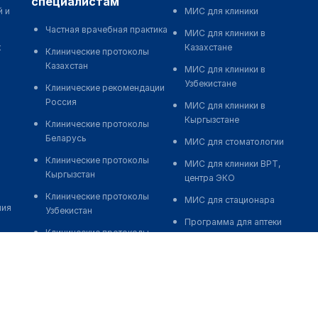
специалистам
й и
МИС для клиники
Частная врачебная практика
МИС для клиники в
к
Казахстане
Клинические протоколы
Казахстан
МИС для клиники в
Узбекистане
Клинические рекомендации
Россия
МИС для клиники в
Кыргызстане
Клинические протоколы
Беларусь
МИС для стоматологии
Клинические протоколы
МИС для клиники ВРТ,
Кыргызстан
центра ЭКО
Клинические протоколы
МИС для стационара
ния
Узбекистан
Программа для аптеки
Клинические протоколы
Автоматизация блока
диагностики и лечения
питания
Обзоры мировой
Реклама и продвижение
медицинской периодики
клиник
Заболевания: обзорные
Разработка сайта клиники