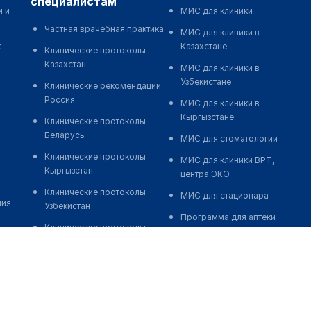
специалистам
й и
МИС для клиники
Частная врачебная практика
МИС для клиники в
к
Казахстане
Клинические протоколы
Казахстан
МИС для клиники в
Узбекистане
Клинические рекомендации
Россия
МИС для клиники в
Кыргызстане
Клинические протоколы
Беларусь
МИС для стоматологии
Клинические протоколы
МИС для клиники ВРТ,
Кыргызстан
центра ЭКО
Клинические протоколы
МИС для стационара
ния
Узбекистан
Программа для аптеки
Клинические протоколы
Автоматизация блока
диагностики и лечения
питания
Обзоры мировой
Реклама и продвижение
медицинской периодики
клиник
Заболевания: обзорные
Разработка сайта клиники