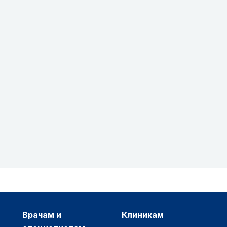
врачам и
клиникам