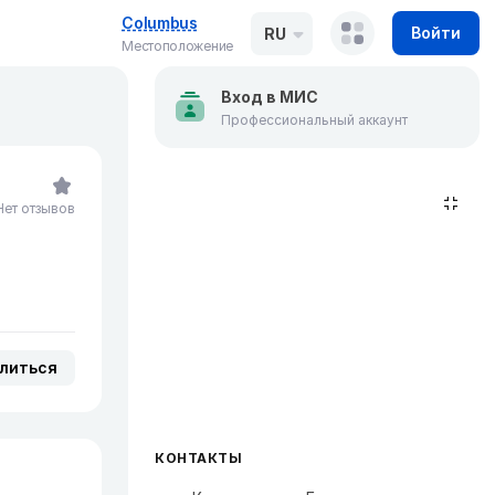
Columbus
Войти
RU
Местоположение
Вход в МИС
Профессиональный аккаунт
Нет отзывов
литься
КОНТАКТЫ