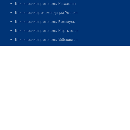
Клинические протоколы Казахстан
Клинические рекомендации Россия
Клинические протоколы Беларусь
Клинические протоколы Кыргызстан
Клинические протоколы Узбекистан
Клинические протоколы диагностики и лечения
Аптека "ФАРМСЕРВИС" на Ауэзова 47
Обзоры мировой медицинской периодики
Заболевания: обзорные статьи
Новости здравоохранения
Медикаменты
Лабораторные показатели
Медицинские термины
Мобильные приложения
клиникам
МИС для клиники