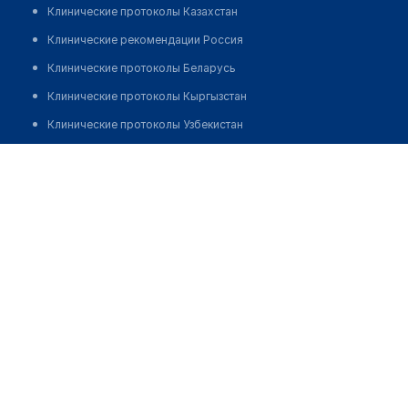
Клинические протоколы Казахстан
Клинические рекомендации Россия
Клинические протоколы Беларусь
Клинические протоколы Кыргызстан
Клинические протоколы Узбекистан
Клинические протоколы диагностики и лечения
Аптека №29
Обзоры мировой медицинской периодики
Позвонить
Заболевания: обзорные статьи
Новости здравоохранения
Медикаменты
Лабораторные показатели
Медицинские термины
Мобильные приложения
клиникам
МИС для клиники