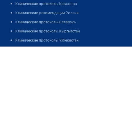
Клинические протоколы Казахстан
Клинические рекомендации Россия
Клинические протоколы Беларусь
Клинические протоколы Кыргызстан
Клинические протоколы Узбекистан
Клинические протоколы диагностики и лечения
Аптека на Рихарда Зорге 8
Обзоры мировой медицинской периодики
Позвонить
Заболевания: обзорные статьи
Новости здравоохранения
Медикаменты
Лабораторные показатели
Медицинские термины
Мобильные приложения
клиникам
МИС для клиники