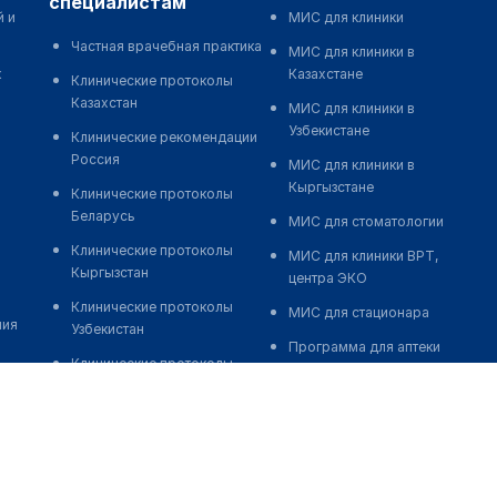
специалистам
й и
МИС для клиники
Частная врачебная практика
МИС для клиники в
к
Казахстане
Клинические протоколы
Казахстан
МИС для клиники в
Узбекистане
Клинические рекомендации
Россия
МИС для клиники в
Кыргызстане
Клинические протоколы
Беларусь
МИС для стоматологии
Клинические протоколы
МИС для клиники ВРТ,
Кыргызстан
центра ЭКО
Клинические протоколы
МИС для стационара
ния
Узбекистан
Программа для аптеки
Клинические протоколы
Автоматизация блока
диагностики и лечения
питания
Обзоры мировой
Реклама и продвижение
медицинской периодики
клиник
Заболевания: обзорные
Разработка сайта клиники