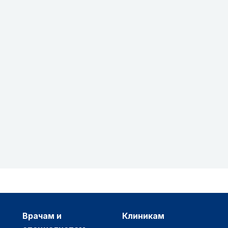
врачам и
клиникам