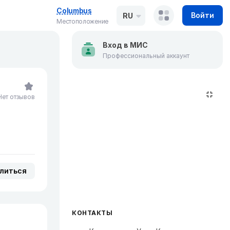
Columbus
Войти
RU
Местоположение
Вход в МИС
Профессиональный аккаунт
Нет отзывов
литься
КОНТАКТЫ