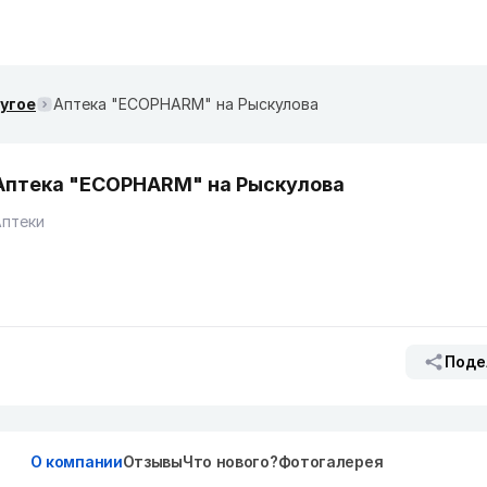
ругое
Аптека "ECOPHARM" на Рыскулова
Аптека "ECOPHARM" на Рыскулова
Аптеки
Поде
О компании
Отзывы
Что нового?
Фотогалерея