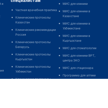
специалистам
й и
МИС для клиники
Частная врачебная практика
МИС для клиники в
к
Казахстане
Клинические протоколы
Казахстан
МИС для клиники в
Узбекистане
Клинические рекомендации
Россия
МИС для клиники в
Кыргызстане
Клинические протоколы
Беларусь
МИС для стоматологии
Клинические протоколы
МИС для клиники ВРТ,
Кыргызстан
центра ЭКО
Клинические протоколы
МИС для стационара
ния
Узбекистан
Программа для аптеки
Клинические протоколы
Автоматизация блока
диагностики и лечения
питания
Обзоры мировой
Реклама и продвижение
медицинской периодики
клиник
Заболевания: обзорные
Разработка сайта клиники