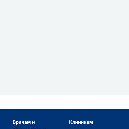
врачам и
клиникам