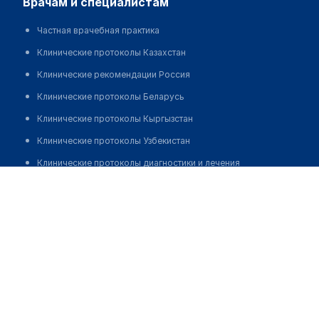
врачам и специалистам
Частная врачебная практика
Клинические протоколы Казахстан
Клинические рекомендации Россия
Клинические протоколы Беларусь
Клинические протоколы Кыргызстан
Клинические протоколы Узбекистан
Клинические протоколы диагностики и лечения
Медицинская лаборатория "INVIVO"
Обзоры мировой медицинской периодики
Позвонить
Заболевания: обзорные статьи
Новости здравоохранения
Медикаменты
Лабораторные показатели
Медицинские термины
Мобильные приложения