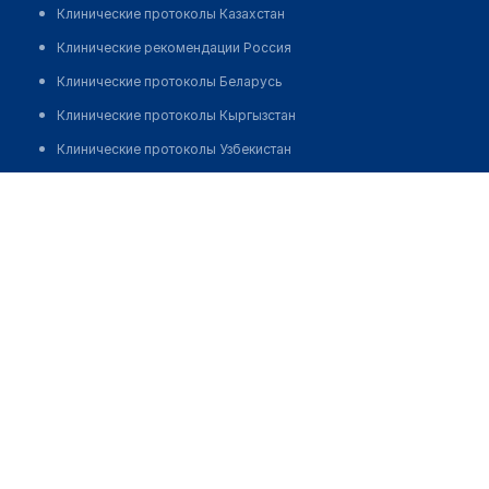
Клинические протоколы Казахстан
Клинические рекомендации Россия
Клинические протоколы Беларусь
Клинические протоколы Кыргызстан
Клинические протоколы Узбекистан
Клинические протоколы диагностики и лечения
Аптека №66 "ФАРМАЦИЯ"
Обзоры мировой медицинской периодики
Позвонить
Заболевания: обзорные статьи
Новости здравоохранения
Медикаменты
Лабораторные показатели
Медицинские термины
Мобильные приложения
клиникам
МИС для клиники