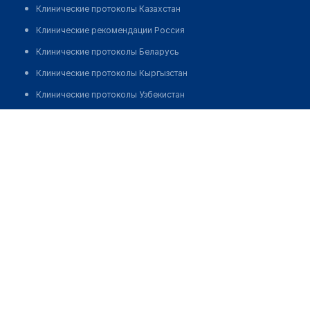
Клинические протоколы Казахстан
Клинические рекомендации Россия
Клинические протоколы Беларусь
Клинические протоколы Кыргызстан
Клинические протоколы Узбекистан
Клинические протоколы диагностики и лечения
Оптика "CITY ОПТИКА" на Уалиханова
Обзоры мировой медицинской периодики
Позвонить
Заболевания: обзорные статьи
Новости здравоохранения
Медикаменты
Лабораторные показатели
Медицинские термины
Мобильные приложения
клиникам
МИС для клиники