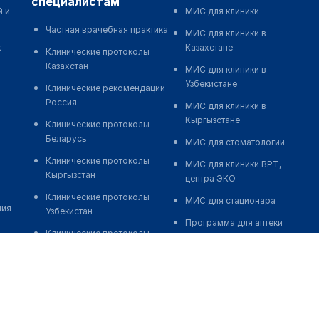
специалистам
й и
МИС для клиники
Частная врачебная практика
МИС для клиники в
к
Казахстане
Клинические протоколы
Казахстан
МИС для клиники в
Узбекистане
Клинические рекомендации
Россия
МИС для клиники в
Кыргызстане
Клинические протоколы
Беларусь
МИС для стоматологии
Клинические протоколы
МИС для клиники ВРТ,
Кыргызстан
центра ЭКО
Клинические протоколы
МИС для стационара
ния
Узбекистан
Программа для аптеки
Клинические протоколы
Автоматизация блока
диагностики и лечения
питания
Обзоры мировой
Реклама и продвижение
медицинской периодики
клиник
Заболевания: обзорные
Разработка сайта клиники