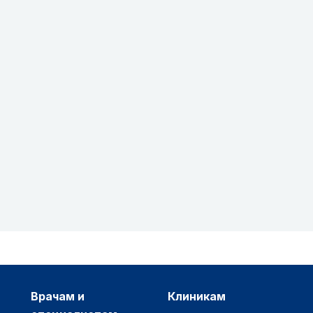
врачам и
клиникам