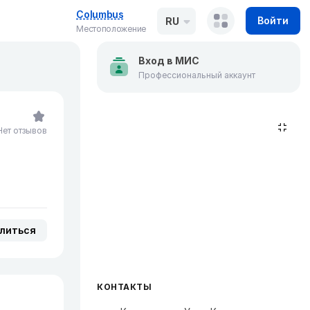
Columbus
Войти
RU
Местоположение
Вход в МИС
Профессиональный аккаунт
Нет отзывов
литься
КОНТАКТЫ