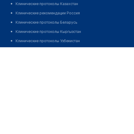
Клинические протоколы Казахстан
Клинические рекомендации Россия
Клинические протоколы Беларусь
Клинические протоколы Кыргызстан
Клинические протоколы Узбекистан
Клинические протоколы диагностики и лечения
Аптека "ВЕСТА" на Назарбаева 204
Обзоры мировой медицинской периодики
Позвонить
Заболевания: обзорные статьи
Новости здравоохранения
Медикаменты
Лабораторные показатели
Медицинские термины
Мобильные приложения
клиникам
МИС для клиники