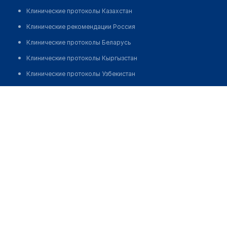
Клинические протоколы Казахстан
Клинические рекомендации Россия
Клинические протоколы Беларусь
Клинические протоколы Кыргызстан
Клинические протоколы Узбекистан
Клинические протоколы диагностики и лечения
Диагностическая лаборатория "AQUA LAB" в Аксае
Обзоры мировой медицинской периодики
Позвонить
Заболевания: обзорные статьи
Новости здравоохранения
Медикаменты
Лабораторные показатели
Медицинские термины
Мобильные приложения
клиникам