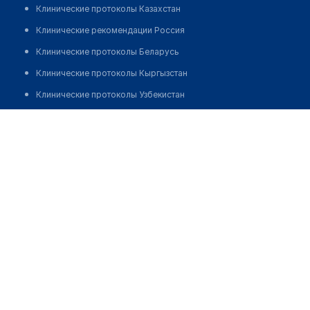
Клинические протоколы Казахстан
Клинические рекомендации Россия
Клинические протоколы Беларусь
Клинические протоколы Кыргызстан
Клинические протоколы Узбекистан
Клинические протоколы диагностики и лечения
Республиканский центр специального медицинского
обеспечения
Обзоры мировой медицинской периодики
Заболевания: обзорные статьи
Позвонить
Новости здравоохранения
Медикаменты
Лабораторные показатели
Медицинские термины
Мобильные приложения
клиникам
МИС для клиники