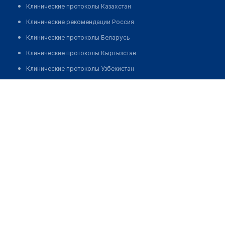
Клинические протоколы Казахстан
Клинические рекомендации Россия
Клинические протоколы Беларусь
Клинические протоколы Кыргызстан
Клинические протоколы Узбекистан
Клинические протоколы диагностики и лечения
Аптека "АЙБОЛИТ" на Мира
Обзоры мировой медицинской периодики
Позвонить
Заболевания: обзорные статьи
Новости здравоохранения
Медикаменты
Лабораторные показатели
Медицинские термины
Мобильные приложения
клиникам
МИС для клиники