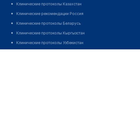
Клинические протоколы Казахстан
Клинические рекомендации Россия
Клинические протоколы Беларусь
Клинические протоколы Кыргызстан
Клинические протоколы Узбекистан
Клинические протоколы диагностики и лечения
Аптека "EUROPHARMA" на Ауэзова 22B
Обзоры мировой медицинской периодики
Позвонить
Заболевания: обзорные статьи
Новости здравоохранения
Медикаменты
Лабораторные показатели
Медицинские термины
Мобильные приложения
клиникам
МИС для клиники