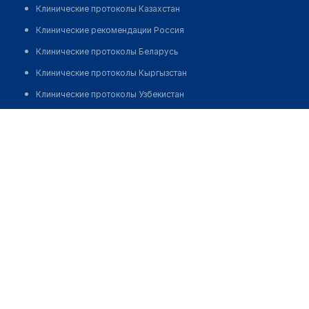
Клинические протоколы Казахстан
Клинические рекомендации Россия
Клинические протоколы Беларусь
Клинические протоколы Кыргызстан
Клинические протоколы Узбекистан
Клинические протоколы диагностики и лечения
Аптека "ДОБРЫЙ ЛЕКАРЬ" на Юнусабаде 36-1
Обзоры мировой медицинской периодики
Позвонить
Заболевания: обзорные статьи
Новости здравоохранения
Медикаменты
Лабораторные показатели
Медицинские термины
Мобильные приложения
клиникам
МИС для клиники