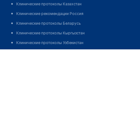
Клинические протоколы Казахстан
Клинические рекомендации Россия
Клинические протоколы Беларусь
Клинические протоколы Кыргызстан
Клинические протоколы Узбекистан
Клинические протоколы диагностики и лечения
Аптека "1111" на Кизил Шарк 24
Обзоры мировой медицинской периодики
Позвонить
Заболевания: обзорные статьи
Новости здравоохранения
Медикаменты
Лабораторные показатели
Медицинские термины
Мобильные приложения
клиникам
МИС для клиники