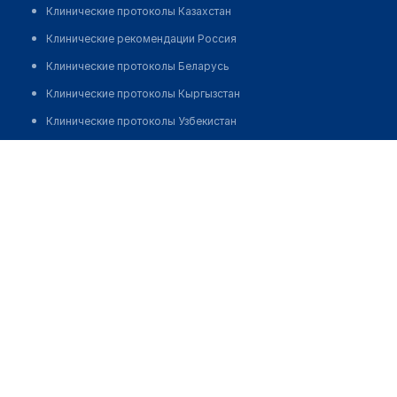
Клинические протоколы Казахстан
Клинические рекомендации Россия
Клинические протоколы Беларусь
Клинические протоколы Кыргызстан
Клинические протоколы Узбекистан
Клинические протоколы диагностики и лечения
Аптека №176 "ФАРМАЦИЯ"
Обзоры мировой медицинской периодики
Позвонить
Заболевания: обзорные статьи
Новости здравоохранения
Медикаменты
Лабораторные показатели
Медицинские термины
Мобильные приложения
клиникам
МИС для клиники