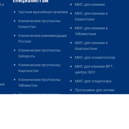
специалистам
й и
МИС для клиники
Частная врачебная практика
МИС для клиники в
к
Казахстане
Клинические протоколы
Казахстан
МИС для клиники в
Узбекистане
Клинические рекомендации
Россия
МИС для клиники в
Кыргызстане
Клинические протоколы
Беларусь
МИС для стоматологии
Клинические протоколы
МИС для клиники ВРТ,
Кыргызстан
центра ЭКО
Клинические протоколы
МИС для стационара
ния
Узбекистан
Программа для аптеки
Клинические протоколы
Автоматизация блока
диагностики и лечения
питания
Обзоры мировой
Реклама и продвижение
медицинской периодики
клиник
Заболевания: обзорные
Разработка сайта клиники