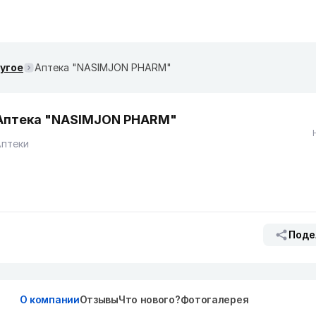
ругое
Аптека "NASIMJON PHARM"
Аптека "NASIMJON PHARM"
Аптеки
Поде
О компании
Отзывы
Что нового?
Фотогалерея