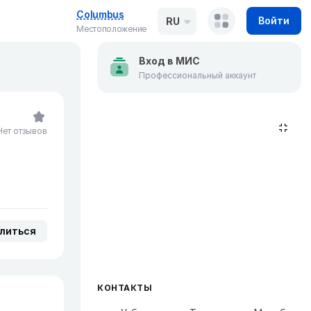
Columbus
Войти
RU
Местоположение
Вход в МИС
Профессиональный аккаунт
Нет отзывов
литься
КОНТАКТЫ