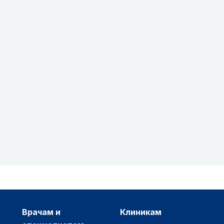
врачам и
клиникам