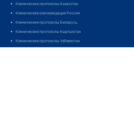
Клинические протоколы Казахстан
Клинические рекомендации Россия
Клинические протоколы Беларусь
Клинические протоколы Кыргызстан
Клинические протоколы Узбекистан
Клинические протоколы диагностики и лечения
Аптека №281 "БЕЛФАРМАЦИЯ"
Обзоры мировой медицинской периодики
Позвонить
Заболевания: обзорные статьи
Новости здравоохранения
Медикаменты
Лабораторные показатели
Медицинские термины
Мобильные приложения
клиникам
МИС для клиники