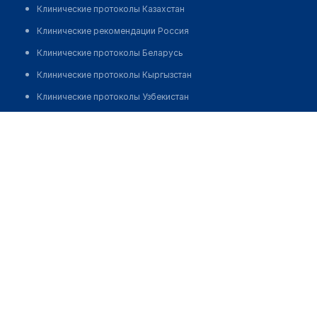
Клинические протоколы Казахстан
Клинические рекомендации Россия
Клинические протоколы Беларусь
Клинические протоколы Кыргызстан
Клинические протоколы Узбекистан
Клинические протоколы диагностики и лечения
Оптика "ЗОЛУШКА" на Притыцкого 156
Обзоры мировой медицинской периодики
Позвонить
Заболевания: обзорные статьи
Новости здравоохранения
Медикаменты
Лабораторные показатели
Медицинские термины
Мобильные приложения
клиникам
МИС для клиники