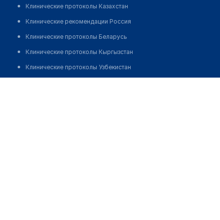
Клинические протоколы Казахстан
Клинические рекомендации Россия
Клинические протоколы Беларусь
Клинические протоколы Кыргызстан
Клинические протоколы Узбекистан
Клинические протоколы диагностики и лечения
Медицинская лаборатория "СИНЛАБ" на Академической
Обзоры мировой медицинской периодики
Позвонить
Заболевания: обзорные статьи
Новости здравоохранения
Медикаменты
Лабораторные показатели
Медицинские термины
Мобильные приложения
клиникам
МИС для клиники