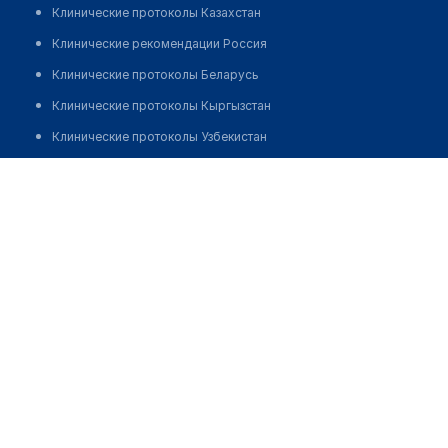
Клинические протоколы Казахстан
Клинические рекомендации Россия
Клинические протоколы Беларусь
Клинические протоколы Кыргызстан
Клинические протоколы Узбекистан
Клинические протоколы диагностики и лечения
Оздоровительный центр "ОРЛЕНОК"
Обзоры мировой медицинской периодики
Позвонить
Заболевания: обзорные статьи
Новости здравоохранения
Медикаменты
Лабораторные показатели
Медицинские термины
Мобильные приложения
клиникам
МИС для клиники