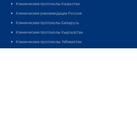
Клинические протоколы Казахстан
Клинические рекомендации Россия
Клинические протоколы Беларусь
Клинические протоколы Кыргызстан
Клинические протоколы Узбекистан
Клинические протоколы диагностики и лечения
Лаборатория "INVIVO" На Майлина
Обзоры мировой медицинской периодики
Заболевания: обзорные статьи
Новости здравоохранения
Медикаменты
Лабораторные показатели
Медицинские термины
Мобильные приложения
клиникам
МИС для клиники