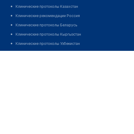
Клинические протоколы Казахстан
Клинические рекомендации Россия
Клинические протоколы Беларусь
Клинические протоколы Кыргызстан
Клинические протоколы Узбекистан
Клинические протоколы диагностики и лечения
Клинико-диагностическая лаборатория "ОЛИМП" на
Биржан Сал 3
Обзоры мировой медицинской периодики
Заболевания: обзорные статьи
Позвонить
Новости здравоохранения
Медикаменты
Лабораторные показатели
Медицинские термины
Мобильные приложения
клиникам