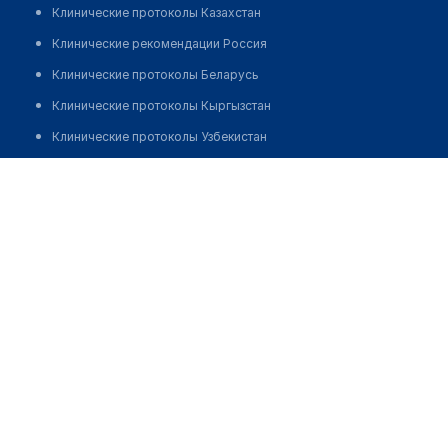
Клинические протоколы Казахстан
Клинические рекомендации Россия
Клинические протоколы Беларусь
Клинические протоколы Кыргызстан
Клинические протоколы Узбекистан
Клинические протоколы диагностики и лечения
Аптека в мкр Астана 26
Обзоры мировой медицинской периодики
Позвонить
Заболевания: обзорные статьи
Новости здравоохранения
Медикаменты
Лабораторные показатели
Медицинские термины
Мобильные приложения
клиникам
МИС для клиники