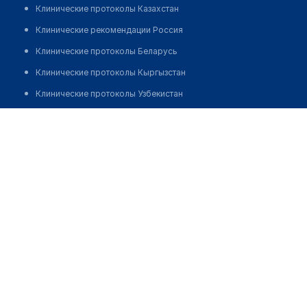
Клинические протоколы Казахстан
Клинические рекомендации Россия
Клинические протоколы Беларусь
Клинические протоколы Кыргызстан
Клинические протоколы Узбекистан
Клинические протоколы диагностики и лечения
Независимая лаборатория "ИНВИТРО" на Скрыганова
Обзоры мировой медицинской периодики
Позвонить
Заболевания: обзорные статьи
Новости здравоохранения
Медикаменты
Лабораторные показатели
Медицинские термины
Мобильные приложения
клиникам
МИС для клиники