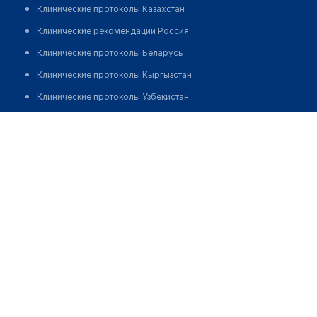
Клинические протоколы Казахстан
Клинические рекомендации Россия
Клинические протоколы Беларусь
Клинические протоколы Кыргызстан
Клинические протоколы Узбекистан
Клинические протоколы диагностики и лечения
Аптека №9 "ДОМИНАНТАФАРМ"
Обзоры мировой медицинской периодики
Позвонить
Заболевания: обзорные статьи
Новости здравоохранения
Медикаменты
Лабораторные показатели
Медицинские термины
Мобильные приложения
клиникам
МИС для клиники