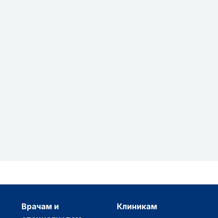
врачам и
клиникам