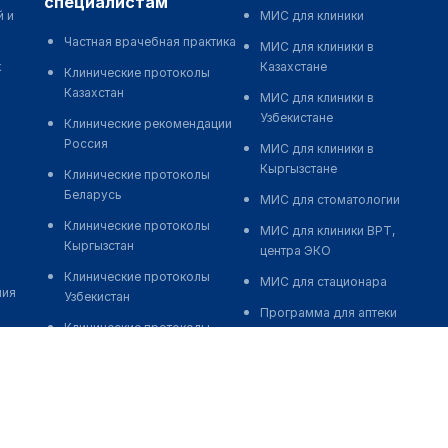
специалистам
й и
МИС для клиники
Частная врачебная практика
МИС для клиники в
к
Казахстане
Клинические протоколы
Казахстан
МИС для клиники в
Узбекистане
Клинические рекомендации
Россия
МИС для клиники в
Кыргызстане
Клинические протоколы
Беларусь
МИС для стоматологии
Клинические протоколы
МИС для клиники ВРТ,
Кыргызстан
центра ЭКО
Клинические протоколы
МИС для стационара
ния
Узбекистан
Программа для аптеки
Клинические протоколы
Автоматизация блока
диагностики и лечения
питания
Обзоры мировой
Реклама и продвижение
медицинской периодики
клиник
Заболевания: обзорные
Разработка сайта клиники