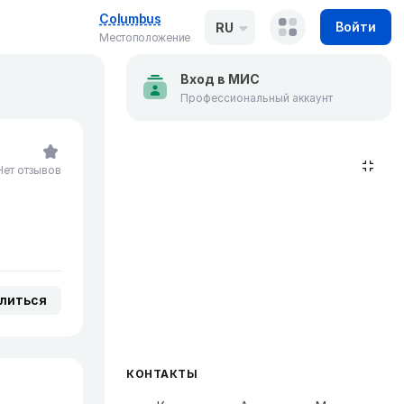
Columbus
Войти
RU
Местоположение
Вход в МИС
Профессиональный аккаунт
Нет отзывов
литься
КОНТАКТЫ