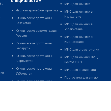
специалистам
й и
МИС для клиники
Частная врачебная практика
МИС для клиники в
к
Казахстане
Клинические протоколы
Казахстан
МИС для клиники в
Узбекистане
Клинические рекомендации
Россия
МИС для клиники в
Кыргызстане
Клинические протоколы
Беларусь
МИС для стоматологии
Клинические протоколы
МИС для клиники ВРТ,
Кыргызстан
центра ЭКО
Клинические протоколы
МИС для стационара
ния
Узбекистан
Программа для аптеки
Клинические протоколы
Автоматизация блока
диагностики и лечения
питания
Обзоры мировой
Реклама и продвижение
медицинской периодики
клиник
Заболевания: обзорные
Разработка сайта клиники