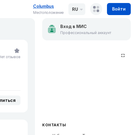
Columbus
Войти
RU
Местоположение
Вход в МИС
Профессиональный аккаунт
Нет отзывов
литься
КОНТАКТЫ