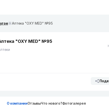
ругое
Аптека "OXY MED" №95
Аптека "OXY MED" №95
Аптеки
Поде
О компании
Отзывы
Что нового?
Фотогалерея