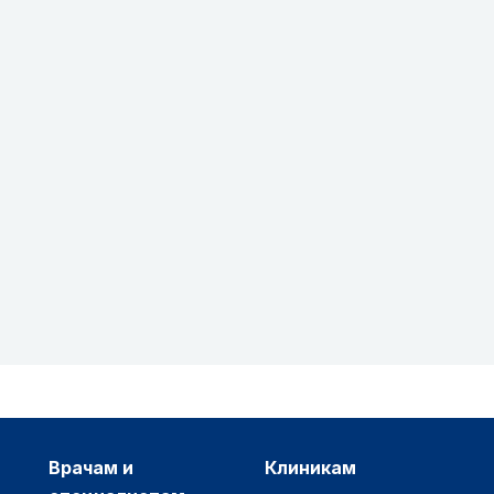
врачам и
клиникам