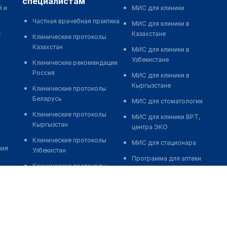
специалистам
й и
МИС для клиники
Частная врачебная практика
МИС для клиники в
к
Казахстане
Клинические протоколы
Казахстан
МИС для клиники в
Узбекистане
Клинические рекомендации
Россия
МИС для клиники в
Кыргызстане
Клинические протоколы
Беларусь
МИС для стоматологии
Клинические протоколы
МИС для клиники ВРТ,
Кыргызстан
центра ЭКО
Клинические протоколы
МИС для стационара
ния
Узбекистан
Программа для аптеки
Клинические протоколы
Автоматизация блока
диагностики и лечения
питания
Обзоры мировой
Реклама и продвижение
медицинской периодики
клиник
Заболевания: обзорные
Разработка сайта клиники