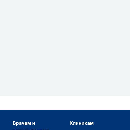
врачам и
клиникам