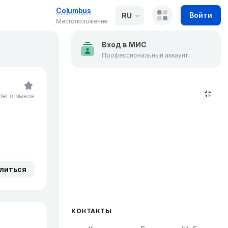
Columbus
Войти
RU
Местоположение
Вход в МИС
Профессиональный аккаунт
Нет отзывов
литься
КОНТАКТЫ