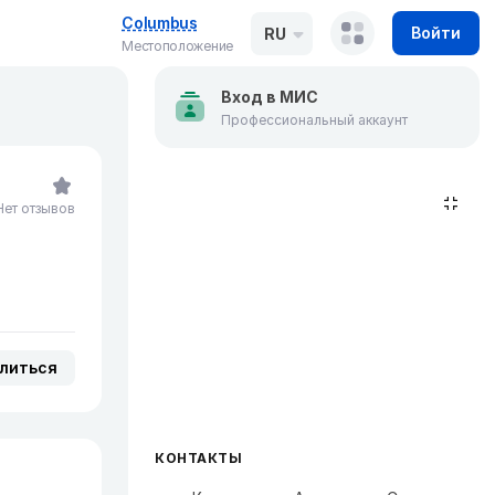
Columbus
Войти
RU
Местоположение
Вход в МИС
Профессиональный аккаунт
Нет отзывов
литься
КОНТАКТЫ