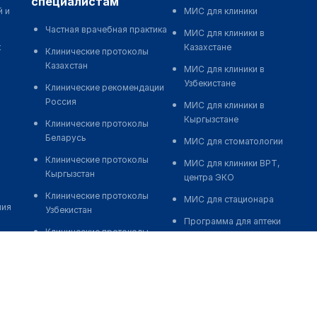
специалистам
й и
МИС для клиники
Частная врачебная практика
МИС для клиники в
к
Казахстане
Клинические протоколы
Казахстан
МИС для клиники в
Узбекистане
Клинические рекомендации
Россия
МИС для клиники в
Кыргызстане
Клинические протоколы
Беларусь
МИС для стоматологии
Клинические протоколы
МИС для клиники ВРТ,
Кыргызстан
центра ЭКО
Клинические протоколы
МИС для стационара
ния
Узбекистан
Программа для аптеки
Клинические протоколы
Автоматизация блока
диагностики и лечения
питания
Обзоры мировой
Реклама и продвижение
медицинской периодики
клиник
Заболевания: обзорные
Разработка сайта клиники