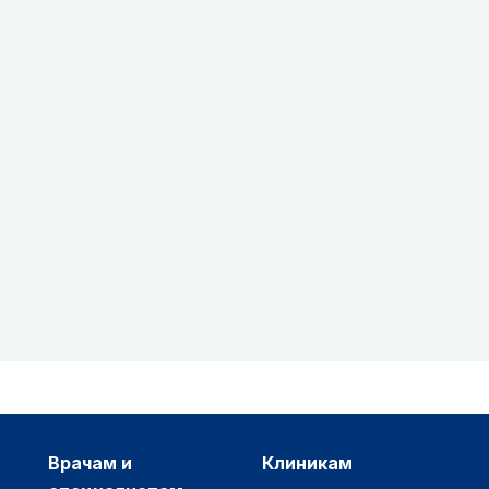
врачам и
клиникам