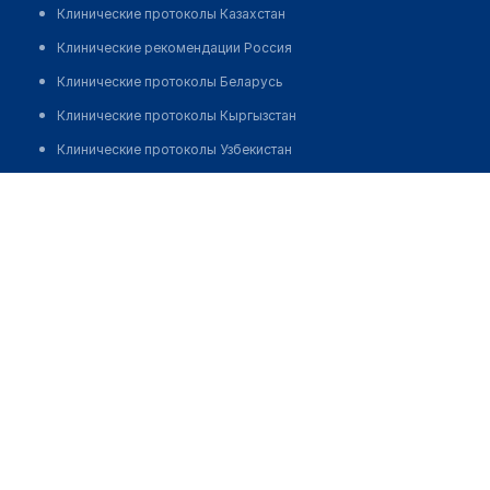
Клинические протоколы Казахстан
Клинические рекомендации Россия
Клинические протоколы Беларусь
Клинические протоколы Кыргызстан
Клинические протоколы Узбекистан
Клинические протоколы диагностики и лечения
Аптека №1 "ФАРМАЦИЯ"
Обзоры мировой медицинской периодики
Позвонить
Заболевания: обзорные статьи
Новости здравоохранения
Медикаменты
Лабораторные показатели
Медицинские термины
Мобильные приложения
клиникам
МИС для клиники