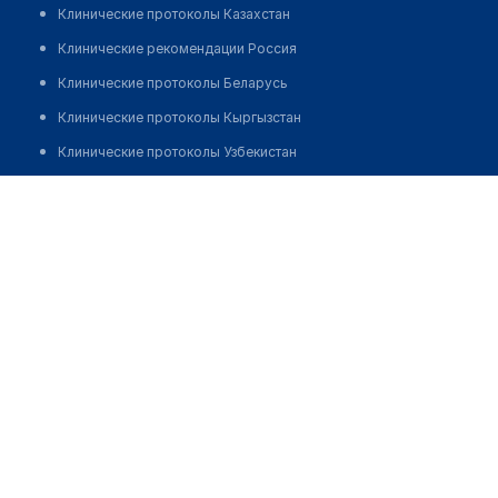
Клинические протоколы Казахстан
Клинические рекомендации Россия
Клинические протоколы Беларусь
Клинические протоколы Кыргызстан
Клинические протоколы Узбекистан
Клинические протоколы диагностики и лечения
Оптика "FIELMANN" на Кальварийской
Обзоры мировой медицинской периодики
Позвонить
Заболевания: обзорные статьи
Новости здравоохранения
Медикаменты
Лабораторные показатели
Медицинские термины
Мобильные приложения
клиникам
МИС для клиники