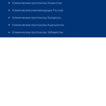
Клинические протоколы Казахстан
Клинические рекомендации Россия
Клинические протоколы Беларусь
Клинические протоколы Кыргызстан
Клинические протоколы Узбекистан
Клинические протоколы диагностики и лечения
Аптека на Рыскулова 103
Обзоры мировой медицинской периодики
Заболевания: обзорные статьи
Новости здравоохранения
Медикаменты
Лабораторные показатели
Медицинские термины
Мобильные приложения
клиникам
МИС для клиники