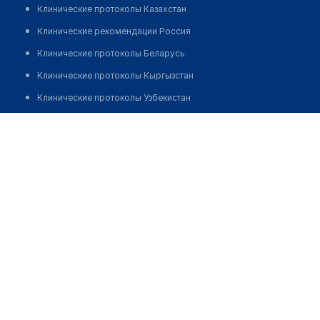
Клинические протоколы Казахстан
Клинические рекомендации Россия
Клинические протоколы Беларусь
Клинические протоколы Кыргызстан
Клинические протоколы Узбекистан
Клинические протоколы диагностики и лечения
Аптека "АЙБОЛИТ" №75
Обзоры мировой медицинской периодики
Позвонить
Заболевания: обзорные статьи
Новости здравоохранения
Медикаменты
Лабораторные показатели
Медицинские термины
Мобильные приложения
клиникам
МИС для клиники