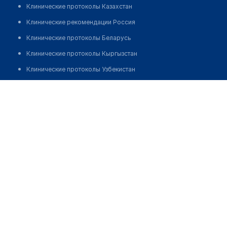
Клинические протоколы Казахстан
Клинические рекомендации Россия
Клинические протоколы Беларусь
Клинические протоколы Кыргызстан
Клинические протоколы Узбекистан
Клинические протоколы диагностики и лечения
Оптика "LUX OPTICAL"
Обзоры мировой медицинской периодики
Позвонить
Заболевания: обзорные статьи
Новости здравоохранения
Медикаменты
Лабораторные показатели
Медицинские термины
Мобильные приложения
клиникам
МИС для клиники